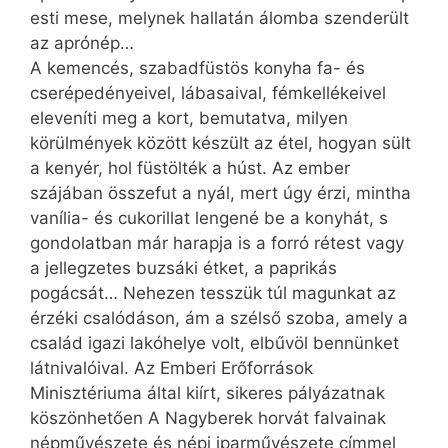
esti mese, melynek hallatán álomba szenderült
az aprónép…
A kemencés, szabadfüstös konyha fa- és
cserépedényeivel, lábasaival, fémkellékeivel
eleveníti meg a kort, bemutatva, milyen
körülmények között készült az étel, hogyan sült
a kenyér, hol füstölték a húst. Az ember
szájában összefut a nyál, mert úgy érzi, mintha
vanília- és cukorillat lengené be a konyhát, s
gondolatban már harapja is a forró rétest vagy
a jellegzetes buzsáki étket, a paprikás
pogácsát… Nehezen tesszük túl magunkat az
érzéki csalódáson, ám a szélső szoba, amely a
család igazi lakóhelye volt, elbűvöl bennünket
látnivalóival. Az Emberi Erőforrások
Minisztériuma által kiírt, sikeres pályázatnak
köszönhetően A Nagyberek horvát falvainak
népművészete és népi iparművészete címmel