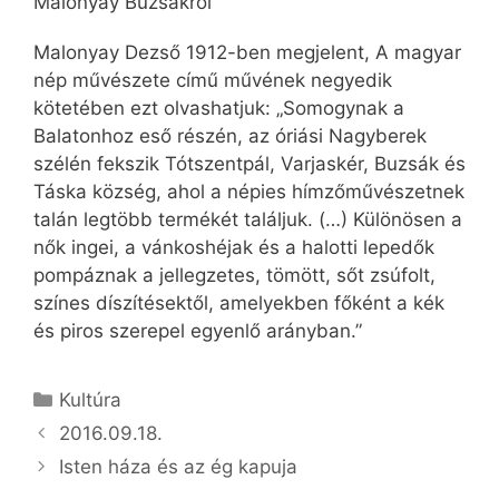
Malonyay Buzsákról
Malonyay Dezső 1912-ben megjelent, A magyar
nép művészete című művének negyedik
kötetében ezt olvashatjuk: „Somogynak a
Balatonhoz eső részén, az óriási Nagyberek
szélén fekszik Tótszentpál, Varjaskér, Buzsák és
Táska község, ahol a népies hímzőművészetnek
talán legtöbb termékét találjuk. (…) Különösen a
nők ingei, a vánkoshéjak és a halotti lepedők
pompáznak a jellegzetes, tömött, sőt zsúfolt,
színes díszítésektől, amelyekben főként a kék
és piros szerepel egyenlő arányban.”
Kategória
Kultúra
2016.09.18.
Isten háza és az ég kapuja