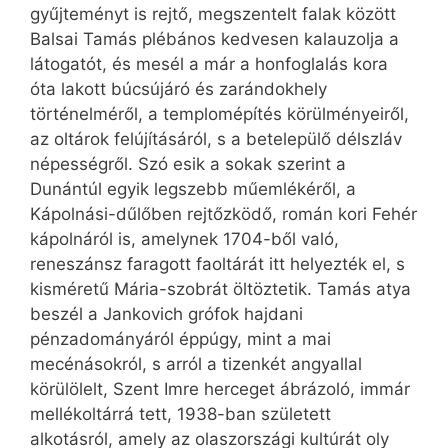
gyűjteményt is rejtő, megszentelt falak között
Balsai Tamás plébános kedvesen kalauzolja a
látogatót, és mesél a már a honfoglalás kora
óta lakott búcsújáró és zarándokhely
történelméről, a templomépítés körülményeiről,
az oltárok felújításáról, s a betelepülő délszláv
népességről. Szó esik a sokak szerint a
Dunántúl egyik legszebb műemlékéről, a
Kápolnási-dűlőben rejtőzködő, román kori Fehér
kápolnáról is, amelynek 1704-ből való,
reneszánsz faragott faoltárát itt helyezték el, s
kisméretű Mária-szobrát öltöztetik. Tamás atya
beszél a Jankovich grófok hajdani
pénzadományáról épp­úgy, mint a mai
mecénásokról, s arról a tizenkét angyallal
körülölelt, Szent Imre herceget ábrázoló, immár
mellékoltárrá tett, 1938-ban született
alkotásról, amely az olaszországi kultúrát oly