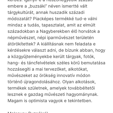
embere a „buzsáki” néven ismertté vált
tárgykultúrát, annak huszadik századi
módozatát? Piacképes termékké tud-e válni
mind­az a tudás, tapasztalat, amit az elmúlt
századokban a Nagyberekben élő horvátok a
népművészet, népi iparművészet területén
átörökítettek? A kiállításnak nem feladata e
kérdésekre választ adni, de bízunk abban, hogy
a közgyűjteményekbe került tárgyak, fotók,
hang- és táncfelvételek széles körű bemutatása
hozzásegíti a mai tervezőket, alkotókat,
művészeket az örökség innovatív módon
történő újragondolásához. Olyan alkotások,
termékek születnek, amelyek továbbéltetői
lesznek e gazdag művészeti hagyománynak.
Magam is optimista vagyok e tekintetben.