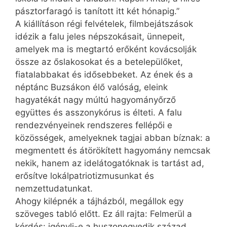
pásztorfaragó is tanított itt két hónapig.”
A kiállításon régi felvételek, filmbejátszások
idézik a falu jeles népszokásait, ünnepeit,
amelyek ma is megtartó erőként kovácsolják
össze az őslakosokat és a betelepülőket,
fiatalabbakat és idősebbeket. Az ének és a
néptánc Buzsákon élő valóság, eleink
hagyatékát nagy múltú hagyományőrző
együttes és asszonykórus is élteti. A falu
rendezvényeinek rendszeres fellépői e
közösségek, amelyeknek tagjai abban bíznak: a
megmentett és átörökített hagyomány nemcsak
nekik, hanem az idelátogatóknak is tartást ad,
erősítve lokálpatriotizmusunkat és
nemzettudatunkat.
Ahogy kilépnék a tájházból, megállok egy
szöveges tabló előtt. Ez áll rajta: Felmerül a
kérdés: igényli-e a huszonegyedik század