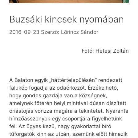
Buzsáki kincsek nyomában
2016-09-23
Szerző:
Lőrincz Sándor
Fotó: Hetesi Zoltán
A Balaton egyik „háttértelepülésén” rendezett
falukép fogadja az odaérkezőt. Érzékelhető,
hogy gondos gazdája van a községnek,
amelynek főterén helyi mintával dúsan díszített
óriástojás vonzza magára a tekintetet. Nyaranta
hímzőasszonyok egy csoportjára figyelhetünk
fel. Az ügyes kezű, nagy gyakorlattal bíró
tűforgatók kinn az utcán, szemünk előtt hímezik