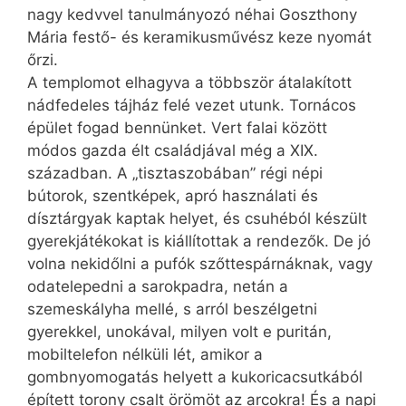
nagy kedvvel tanulmányozó néhai Goszthony
Mária festő- és keramikusművész keze nyomát
őrzi.
A templomot elhagyva a többször átalakított
nádfedeles tájház felé vezet utunk. Tornácos
épület fogad bennünket. Vert falai között
módos gazda élt családjával még a XIX.
században. A „tiszta­szobában” régi népi
bútorok, szentképek, apró használati és
dísztárgyak kaptak helyet, és csuhéból készült
gyerekjátékokat is kiállítottak a rendezők. De jó
volna nekidőlni a pufók szőttes­pár­náknak, vagy
odatelepedni a sarokpadra, netán a
szemeskályha mellé, s arról beszélgetni
gyerekkel, unokával, milyen volt e puritán,
mobiltelefon nélküli lét, amikor a
gombnyomogatás helyett a kukoricacsutkából
épített torony csalt örömöt az arcokra! És a napi