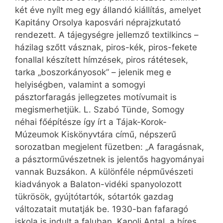
két éve nyílt meg egy állandó kiállítás, amelyet
Kapitány Orsolya kaposvári néprajzkutató
rendezett. A tájegységre jellemző textilkincs –
házilag szőtt vásznak, piros-kék, piros-fekete
fonallal készített hímzések, piros rátétesek,
tarka „boszorkányosok” – jelenik meg e
helyiségben, valamint a somogyi
pásztorfaragás jellegzetes motívumait is
megismerhetjük. L. Szabó Tünde, Somogy
néhai főépítésze így írt a Tájak-Korok-
Múzeumok Kiskönyvtára című, népszerű
sorozatban megjelent füzetben: „A faragásnak,
a pásztorművészetnek is jelentős hagyományai
vannak Buzsákon. A különféle népművészeti
kiadványok a Balaton-vidéki spanyolozott
tükrösök, gyújtótartók, sótartók gazdag
változatait mutatják be. 1930-ban fafaragó
iskola is indult a faluban. Kapoli Antal, a híres