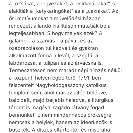
a rózsákat, a legyezőket, a „csirkelábakat”, s
alakítják a „katykaringókat” és a „caknikat”. Az
ősi motívumokat a művelődési házban
rendezett állandó kiállításon mutatják be a
legteljesebben. S hogy melyek ezek? A
galamb-, a szarvas-, a páva- és az
őzábrázoláson túl kedvelt és gyakran
alkalmazott forma a levél, a szegfű, a
labdarózsa, a tulipán és az árvácska is.
Természetesen nem maradt népi hímzés nélkül
a központi helyen égbe törő, 1791-ben
felszentelt Nagyboldogasszony katolikus
templom sem, ahol már az ajtón belépve,
baloldalt, majd beljebb haladva, a liturgikus
térben is magával ragadó látvány fogad
bennünket. E nem mindennapos örökségre
nemcsak a helyiek, hanem az ideérkezők is
büszkék. A díszes oltárterítő- és miseruha-