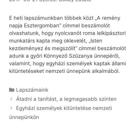
E heti lapszámunkban többek közt „A remény
napja Esztergomban” címmel beszámolót
olvashatunk, hogy nyolcvanöt roma lelkipásztori
munkatárs kapta meg oklevelét, „Isten
kezdeményez és megszólít” címmel beszámolót
adunk a győri Könnyező Szűzanya ünnepéről,
valamint, hogy egyházi személyek kaptak állami
kitüntetéseket nemzeti ünnepünk alkalmából.
Kategória
Lapszámaink
Átadni a tanítást, a legmagasabb szinten
Egyházi személyek kitüntetése nemzeti
ünnepünkön