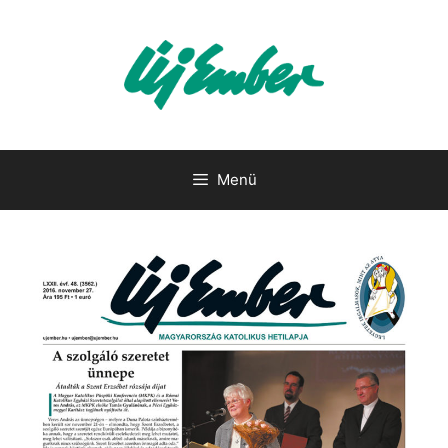
Kilépés
a
tartalomba
Menü