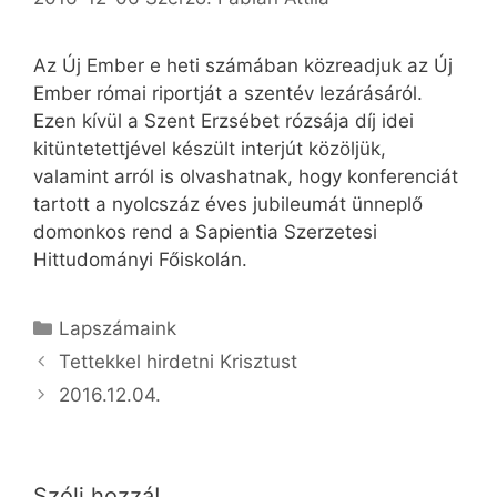
Az Új Ember e heti számában közreadjuk az Új
Ember római riportját a szentév lezárásáról.
Ezen kívül a Szent Erzsébet rózsája díj idei
kitüntetettjével készült interjút közöljük,
valamint arról is olvashatnak, hogy konferenciát
tartott a nyolcszáz éves jubileumát ünneplő
domonkos rend a Sapientia Szerzetesi
Hittudományi Főiskolán.
Kategória
Lapszámaink
Tettekkel hirdetni Krisztust
2016.12.04.
Szólj hozzá!