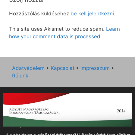
Hozzászólás küldéséhez
be kell jelentkezni
.
This site uses Akismet to reduce spam.
Learn
how your comment data is processed.
Adatvédelem
•
Kapcsolat
•
Impresszum
•
Rólunk
„Az Új Ember katolikus hetilap 2014. évi működésének