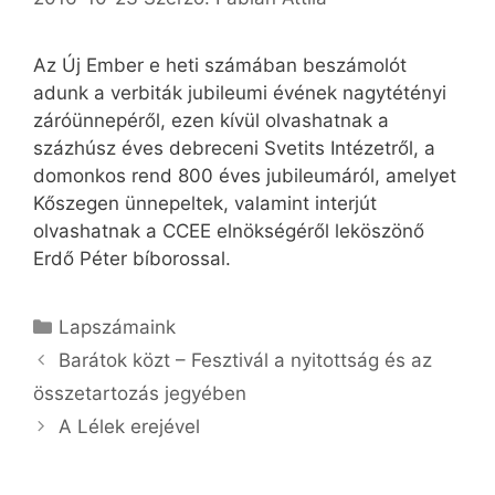
Az Új Ember e heti számában beszámolót
adunk a verbiták jubileumi évének nagytétényi
záróünnepéről, ezen kívül olvashatnak a
százhúsz éves debreceni Svetits Intézetről, a
domonkos rend 800 éves jubileumáról, amelyet
Kőszegen ünnepeltek, valamint interjút
olvashatnak a CCEE elnökségéről leköszönő
Erdő Péter bíborossal.
Kategória
Lapszámaink
Barátok közt – Fesztivál a nyitottság és az
összetartozás jegyében
A Lélek erejével