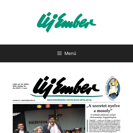
Kilépés
a
tartalomba
Menü