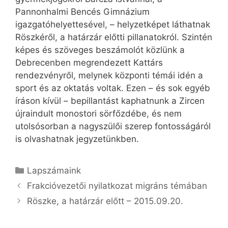
Pannonhalmi Bencés Gimnázium
igazgatóhelyettesével, – helyzetképet láthatnak
Röszkéről, a határzár előtti pillanatokról. Szintén
képes és szöveges beszámolót közlünk a
Debrecenben megrendezett Kattárs
rendezvényről, melynek központi témái idén a
sport és az oktatás voltak. Ezen – és sok egyéb
íráson kívül – bepillantást kaphatnunk a Zircen
újraindult monostori sörfőzdébe, és nem
utolsósorban a nagyszülői szerep fontosságáról
is olvashatnak jegyzetünkben.
Kategória
Lapszámaink
Frakcióvezetői nyilatkozat migráns témában
Röszke, a határzár előtt – 2015.09.20.