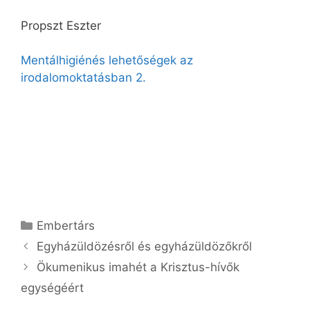
Propszt Eszter
Mentálhigiénés lehetőségek az
irodalomoktatásban 2.
Kategória
Embertárs
Egyházüldözésről és egyházüldözőkről
Ökumenikus imahét a Krisztus-hívők
egységéért