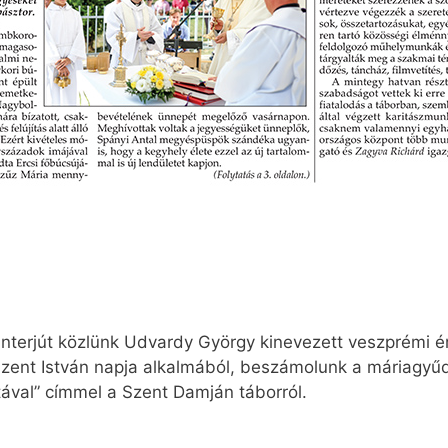
nterjút közlünk Udvardy György kinevezett veszprémi é
Szent István napja alkalmából, beszámolunk a máriagyűdi l
tával” címmel a Szent Damján táborról.