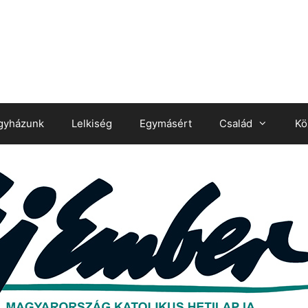
gyházunk
Lelkiség
Egymásért
Család
Kö