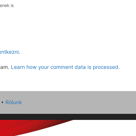
enek is
lentkezni
.
spam.
Learn how your comment data is processed.
•
Rólunk