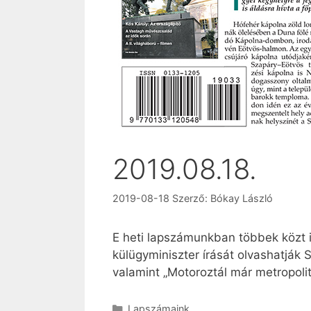
2019.08.18.
2019-08-18
Szerző:
Bókay László
E heti lapszámunkban többek közt i
külügyminiszter írását olvashatják 
valamint „Motoroztál már metropoli
Kategória
Lapszámaink