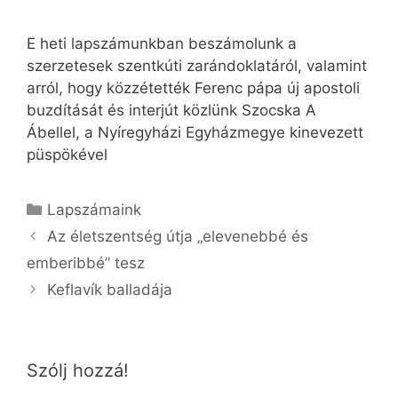
E heti lapszámunkban beszámolunk a
szerzetesek szentkúti zarándoklatáról, valamint
arról, hogy közzétették Ferenc pápa új apostoli
buzdítását és interjút közlünk Szocska A
Ábellel, a Nyíregyházi Egyházmegye kinevezett
püspökével
Kategória
Lapszámaink
Az életszentség útja „elevenebbé és
emberibbé” tesz
Keflavík balladája
Szólj hozzá!