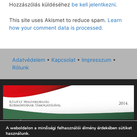
Hozzászólás küldéséhez
be kell jelentkezni
.
This site uses Akismet to reduce spam.
Learn
how your comment data is processed.
Adatvédelem
•
Kapcsolat
•
Impresszum
•
Rólunk
„Az Új Ember katolikus hetilap 2014. évi működésének
A weboldalon a minőségi felhasználói élmény érdekében sütiket
támogatását az EGYH-KCP-14-P-0121 sz. támogatási
használunk.
szerződés keretében 3 000 000 Ft összegben támogatta az