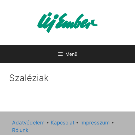
Kilépés
a
tartalomba
Menü
Szaléziak
Adatvédelem
•
Kapcsolat
•
Impresszum
•
Rólunk