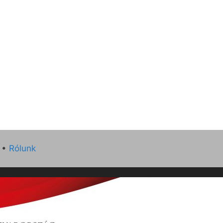
•
Rólunk