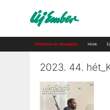
Kilépés
a
tartalomba
Előfizetés és támogatás
Hírek
E
2023. 44. hét_K