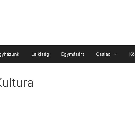
gyházunk
Lelkiség
Egymásért
Család
Kö
ultura