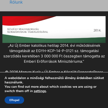
Rólunk
„Az Új Ember katolikus hetilap 2014. évi működésének
támogatását az EGYH-KCP-14-P-0121 sz. támogatási
szerződés keretében 3 000 000 Ft összegben támogatta az
Emberi Erőforrások Minisztériuma.”
© 2026 Magyar Kurír - Új Ember
• Készült
GeneratePress
A weboldalon a minőségi felhasználói élmény érdekében sütiket
használunk.
You can find out more about which cookies we are using or
switch them off in
settings
.
Elfogad