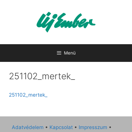
Kilépés
a
tartalomba
Menü
251102_mertek_
251102_mertek_
Adatvédelem
•
Kapcsolat
•
Impresszum
•