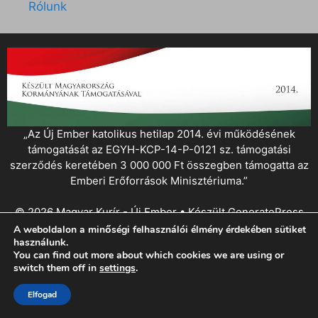
Rólunk
„Az Új Ember katolikus hetilap 2014. évi működésének
támogatását az EGYH-KCP-14-P-0121 sz. támogatási
szerződés keretében 3 000 000 Ft összegben támogatta az
Emberi Erőforrások Minisztériuma.”
© 2026 Magyar Kurír - Új Ember
• Készült
GeneratePress
A weboldalon a minőségi felhasználói élmény érdekében sütiket
használunk.
You can find out more about which cookies we are using or
switch them off in
settings
.
Elfogad