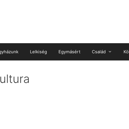
gyházunk
Lelkiség
Egymásért
Család
Kö
ultura