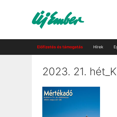
Kilépés
a
tartalomba
Előfizetés és támogatás
Hírek
E
2023. 21. hét_K