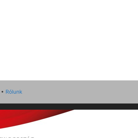
•
Rólunk