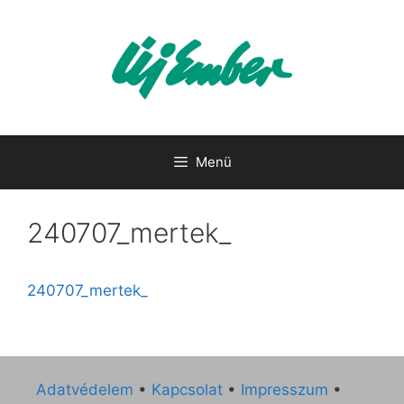
Kilépés
a
tartalomba
Menü
240707_mertek_
240707_mertek_
Adatvédelem
•
Kapcsolat
•
Impresszum
•