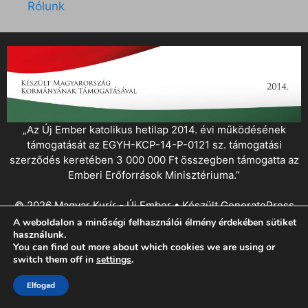
Rólunk
„Az Új Ember katolikus hetilap 2014. évi működésének
támogatását az EGYH-KCP-14-P-0121 sz. támogatási
szerződés keretében 3 000 000 Ft összegben támogatta az
Emberi Erőforrások Minisztériuma.”
© 2026 Magyar Kurír - Új Ember
• Készült
GeneratePress
A weboldalon a minőségi felhasználói élmény érdekében sütiket
használunk.
You can find out more about which cookies we are using or
switch them off in
settings
.
Elfogad