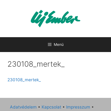
Kilépés
a
tartalomba
Menü
230108_mertek_
230108_mertek_
Adatvédelem
•
Kapcsolat
•
Impresszum
•