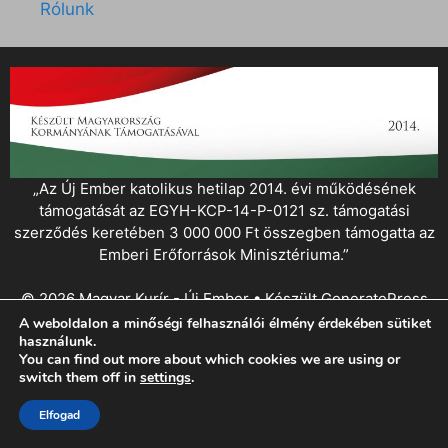
Rólunk
„Az Új Ember katolikus hetilap 2014. évi működésének
támogatását az EGYH-KCP-14-P-0121 sz. támogatási
szerződés keretében 3 000 000 Ft összegben támogatta az
Emberi Erőforrások Minisztériuma.”
© 2026 Magyar Kurír - Új Ember
• Készült
GeneratePress
A weboldalon a minőségi felhasználói élmény érdekében sütiket
használunk.
You can find out more about which cookies we are using or
switch them off in
settings
.
Elfogad