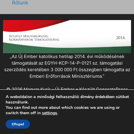
Rólunk
„Az Új Ember katolikus hetilap 2014. évi működésének
támogatását az EGYH-KCP-14-P-0121 sz. támogatási
szerződés keretében 3 000 000 Ft összegben támogatta az
Emberi Erőforrások Minisztériuma.”
© 2026 Magyar Kurír - Új Ember
• Készült
GeneratePress
A weboldalon a minőségi felhasználói élmény érdekében sütiket
használunk.
You can find out more about which cookies we are using or
switch them off in
settings
.
Elfogad