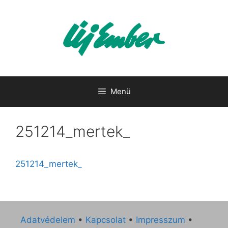
Kilépés
a
tartalomba
Menü
251214_mertek_
251214_mertek_
Adatvédelem
•
Kapcsolat
•
Impresszum
•