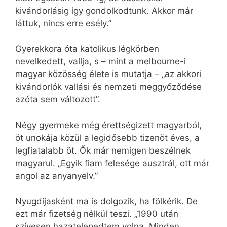
kivándorlásig így gondolkodtunk. Akkor már
láttuk, nincs erre esély.”
Gyerekkora óta katolikus légkörben
nevelkedett, vallja, s – mint a melbourne-i
magyar közösség élete is mutatja – „az akkori
kivándorlók vallási és nemzeti meggyőződése
azóta sem változott”.
Négy gyermeke még érettségizett magyarból,
öt unokája közül a legidősebb tizenöt éves, a
legfiatalabb öt. Ők már nemigen beszélnek
magyarul. „Egyik fiam felesége ausztrál, ott már
angol az anyanyelv.”
Nyugdíjasként ma is dolgozik, ha fölkérik. De
ezt már fizetség nélkül teszi. „1990 után
szívesen hazatelepedtem volna. Minden