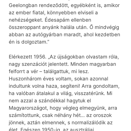
Geelongban rendeződött, egyébként is, amikor
az ember fiatal, könnyebben elviseli a
nehézségeket. Édesapám ellenben
összeroppant anyánk halála után. Ő mindvégig
abban az autógyárban maradt, ahol kezdetben
én is dolgoztam.”
Elérkezett 1956. „Az újságokban olvastam róla,
nagy szenzációt jelentett. Minden magyarban
felforrt a vér – találgattuk, mi lesz.
Huszonhárom éves voltam, sokan azonnal
indultunk volna haza, segíteni! Arra gondoltam,
ha valóban átalakul a világ, visszatérünk. Mi
nem azzal a szándékkal hagytuk el
Magyarországot, hogy végleg elmegyünk, arra
számítottunk, csak néhány hét… az oroszok
jönnek, aztán elmennek, s normalizálódik az
élet. Egészen 1950-ig, az ausztráliai