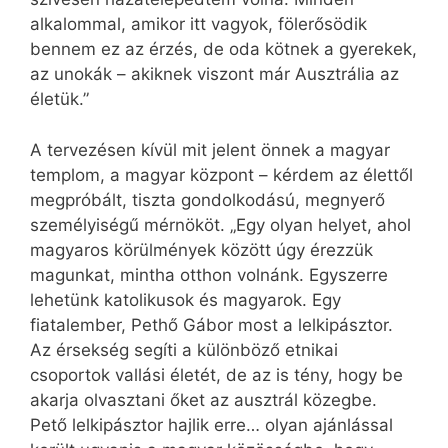
alkalommal, amikor itt vagyok, fölerősödik
bennem ez az érzés, de oda kötnek a gyerekek,
az unokák – akiknek viszont már Ausztrália az
életük.”
A tervezésen kívül mit jelent önnek a magyar
templom, a magyar központ – kérdem az élettől
megpróbált, tiszta gondolkodású, megnyerő
személyiségű mérnököt. „Egy olyan helyet, ahol
magyaros körülmények között úgy érezzük
magunkat, mintha otthon volnánk. Egyszerre
lehetünk katolikusok és magyarok. Egy
fiatalember, Pethő Gábor most a lelkipásztor.
Az érsekség segíti a különböző etnikai
csoportok vallási életét, de az is tény, hogy be
akarja olvasztani őket az ausztrál közegbe.
Pető lelkipásztor hajlik erre… olyan ajánlással