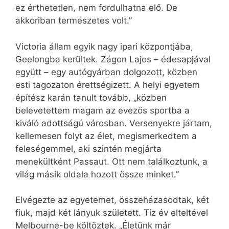
ez érthetetlen, nem fordulhatna elő. De
akkoriban természetes volt.”
Victoria állam egyik nagy ipari központjába,
Geelongba kerültek. Zágon Lajos – édesapjával
együtt – egy autógyárban dolgozott, közben
esti tagozaton érettségizett. A helyi egyetem
építész karán tanult tovább, „közben
belevetettem magam az evezős sportba a
kiváló adottságú városban. Versenyekre jártam,
kellemesen folyt az élet, megismerkedtem a
feleségemmel, aki szintén megjárta
menekültként Passaut. Ott nem találkoztunk, a
világ másik oldala hozott össze minket.”
Elvégezte az egyetemet, összeházasodtak, két
fiuk, majd két lányuk született. Tíz év elteltével
Melbourne-be költöztek. „Életünk már