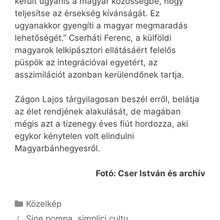
került ugyanis a magyar közösségbe, hogy
teljesítse az érsekség kívánságát. Ez
ugyanakkor gyengíti a magyar megmaradás
lehetőségét.” Cserháti Ferenc, a külföldi
magyarok lelkipásztori ellátásáért felelős
püspök az integrációval egyetért, az
asszimilációt azonban kerülendőnek tartja.
Zágon Lajos tárgyilagosan beszél erről, belátja
az élet rendjének alakulását, de magában
mégis azt a tizenegy éves fiút hordozza, aki
egykor kénytelen volt elindulni
Magyarbánhegyesről.
Fotó: Cser István és archív
Kategória
Közelkép
Sine pompa, simplici cultu