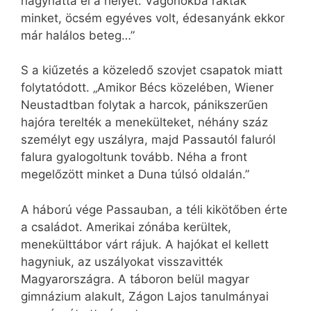
hagyhatta el a helyét. Vagonokba raktak
minket, öcsém egyéves volt, édesanyánk ekkor
már halálos beteg…”
S a kiűzetés a közeledő szovjet csapatok miatt
folytatódott. „Amikor Bécs közelében, Wiener
Neustadtban folytak a harcok, pánikszerűen
hajóra terelték a menekülteket, néhány száz
személyt egy uszályra, majd Passautól faluról
falura gyalogoltunk tovább. Néha a front
megelőzött minket a Duna túlsó oldalán.”
A háború vége Passauban, a téli kikötőben érte
a családot. Amerikai zónába kerültek,
menekülttábor várt rájuk. A hajókat el kellett
hagyniuk, az uszályokat visszavitték
Magyarországra. A táboron belül magyar
gimnázium alakult, Zágon Lajos tanulmányai