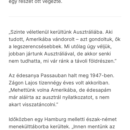
egy részét ott végezte.
„Szinte véletlenül kerültünk Ausztráliába. Aki
tudott, Amerikába vándorolt – azt gondoltuk, ők
a legszerencsésebbek. Mi utólag úgy véljük,
jobban jártunk Ausztráliával, de akkor senki
nem tudhatta, mi vár ránk a távoli földrészen.”
Az édesanya Passauban halt meg 1947-ben.
Zágon Lajos tizennégy éves volt akkoriban.
„Mehettünk volna Amerikába, de édesapám
már aláírta az ausztrál nyilatkozatot, s nem
akart visszatáncolni.”
Időközben egy Hamburg melletti észak-német
menekülttáborba kerültek. „Innen mentünk az