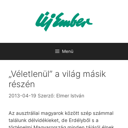
Kilépés
a
tartalomba
Menü
„Véletlenül” a világ másik
részén
2013-04-19
Szerző:
Elmer István
Az ausztráliai magyarok között szép számmal
találunk délvidékieket, de Erdélyből s a
történelmi Magyarország minden tájáról élnek