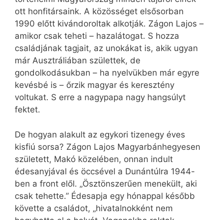
ott honfitársaink. A közösséget elsősorban
1990 előtt kivándoroltak alkotják. Zágon Lajos –
amikor csak teheti – hazalátogat. S hozza
családjának tagjait, az unokákat is, akik ugyan
már Ausztráliában születtek, de
gondolkodásukban – ha nyelvükben már egyre
kevésbé is – őrzik magyar és keresztény
voltukat. S erre a nagypapa nagy hangsúlyt
fektet.
De hogyan alakult az egykori tizenegy éves
kisfiú sorsa? Zágon Lajos Magyarbánhegyesen
született, Makó közelében, onnan indult
édesanyjával és öccsével a Dunántúlra 1944-
ben a front elől. „Ösztönszerűen menekült, aki
csak tehette.” Édesapja egy hónappal később
követte a családot, „hivatalnokként nem