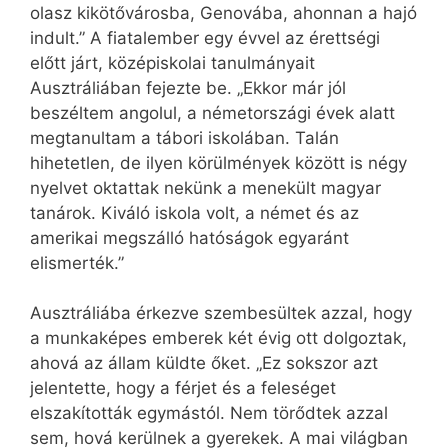
olasz kikötővárosba, Genovába, ahonnan a hajó
indult.” A fiatalember egy évvel az érettségi
előtt járt, középiskolai tanulmányait
Ausztráliában fejezte be. „Ekkor már jól
beszéltem angolul, a németországi évek alatt
megtanultam a tábori iskolában. Talán
hihetetlen, de ilyen körülmények között is négy
nyelvet oktattak nekünk a menekült magyar
tanárok. Kiváló iskola volt, a német és az
amerikai megszálló hatóságok egyaránt
elismerték.”
Ausztráliába érkezve szembesültek azzal, hogy
a munkaképes emberek két évig ott dolgoztak,
ahová az állam küldte őket. „Ez sokszor azt
jelentette, hogy a férjet és a feleséget
elszakították egymástól. Nem törődtek azzal
sem, hová kerülnek a gyerekek. A mai világban