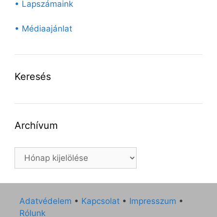
• Lapszámaink
• Médiaajánlat
Keresés
Archívum
Archívum
Adatvédelem
•
Kapcsolat
•
Impresszum
•
Rólunk