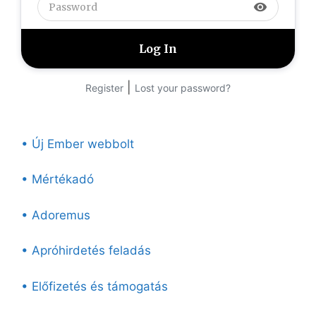
visibility
|
Register
Lost your password?
• Új Ember webbolt
• Mértékadó
• Adoremus
• Apróhirdetés feladás
• Előfizetés és támogatás