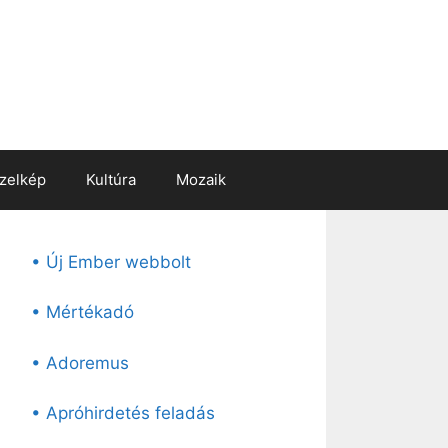
zelkép
Kultúra
Mozaik
• Új Ember webbolt
• Mértékadó
• Adoremus
• Apróhirdetés feladás