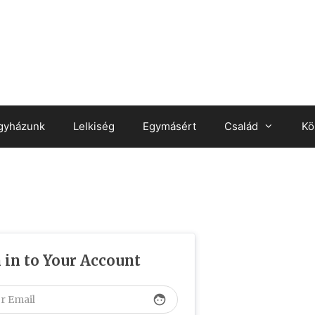
gyházunk
Lelkiség
Egymásért
Család
Kö
 in to Your Account
face