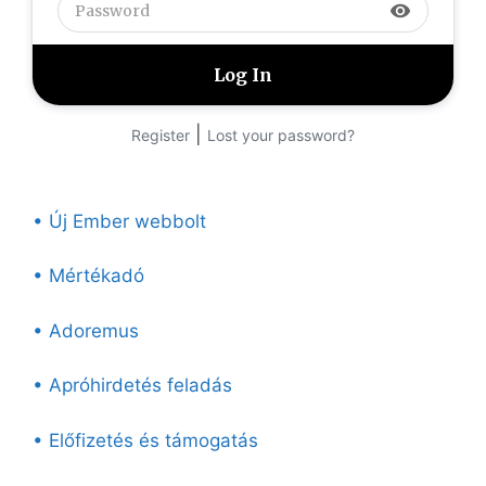
visibility
|
Register
Lost your password?
• Új Ember webbolt
• Mértékadó
• Adoremus
• Apróhirdetés feladás
• Előfizetés és támogatás