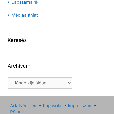
• Lapszámaink
• Médiaajánlat
Keresés
Archívum
Archívum
Adatvédelem
•
Kapcsolat
•
Impresszum
•
Rólunk