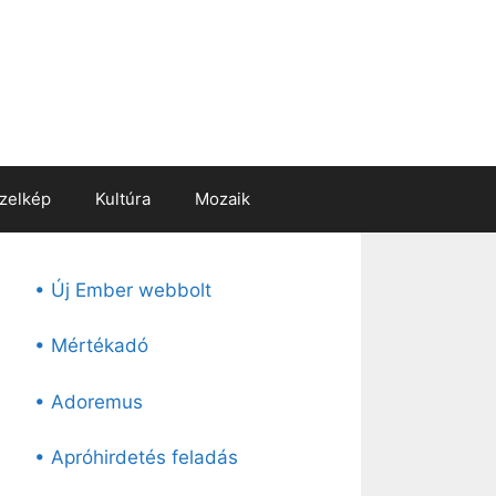
zelkép
Kultúra
Mozaik
• Új Ember webbolt
• Mértékadó
• Adoremus
• Apróhirdetés feladás