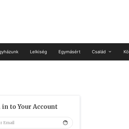
gyházunk
Lelkiség
Egymásért
Család
Kö
 in to Your Account
face