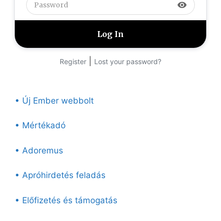
visibility
|
Register
Lost your password?
• Új Ember webbolt
• Mértékadó
• Adoremus
• Apróhirdetés feladás
• Előfizetés és támogatás