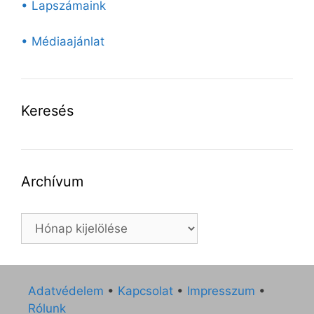
• Lapszámaink
• Médiaajánlat
Keresés
Archívum
Archívum
Adatvédelem
•
Kapcsolat
•
Impresszum
•
Rólunk