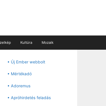
zelkép
Kultúra
Mozaik
• Új Ember webbolt
• Mértékadó
• Adoremus
• Apróhirdetés feladás