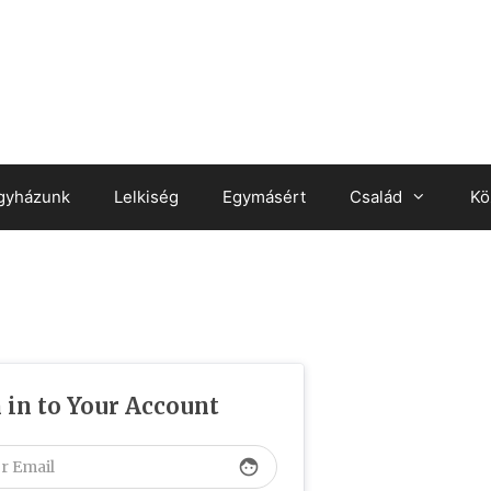
gyházunk
Lelkiség
Egymásért
Család
Kö
 in to Your Account
face