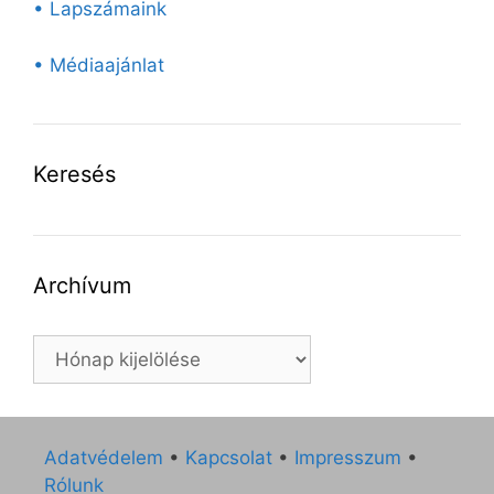
• Lapszámaink
• Médiaajánlat
Keresés
Archívum
Archívum
Adatvédelem
•
Kapcsolat
•
Impresszum
•
Rólunk