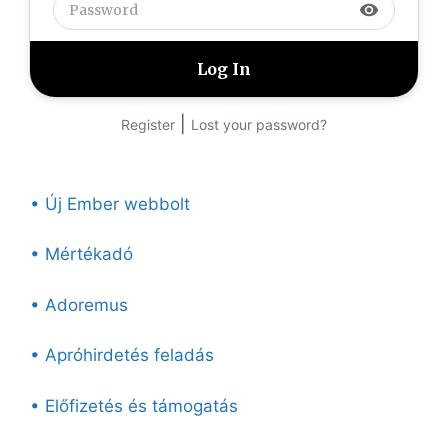
visibility
|
Register
Lost your password?
• Új Ember webbolt
• Mértékadó
• Adoremus
• Apróhirdetés feladás
• Előfizetés és támogatás