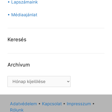
• Lapszámaink
• Médiaajánlat
Keresés
Archívum
Archívum
Adatvédelem
•
Kapcsolat
•
Impresszum
•
Rólunk