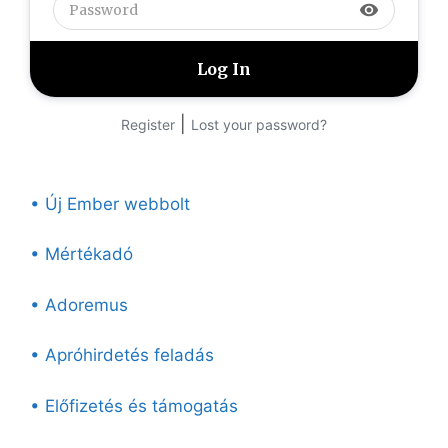
visibility
|
Register
Lost your password?
• Új Ember webbolt
• Mértékadó
• Adoremus
• Apróhirdetés feladás
• Előfizetés és támogatás