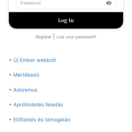
visibility
|
Register
Lost your password?
• Új Ember webbolt
• Mértékadó
• Adoremus
• Apróhirdetés feladás
• Előfizetés és támogatás