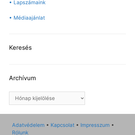
• Lapszámaink
• Médiaajánlat
Keresés
Archívum
Archívum
Adatvédelem
•
Kapcsolat
•
Impresszum
•
Rólunk