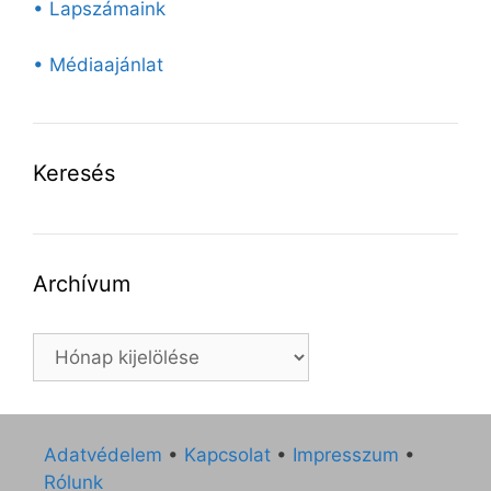
• Lapszámaink
• Médiaajánlat
Keresés
Archívum
Archívum
Adatvédelem
•
Kapcsolat
•
Impresszum
•
Rólunk