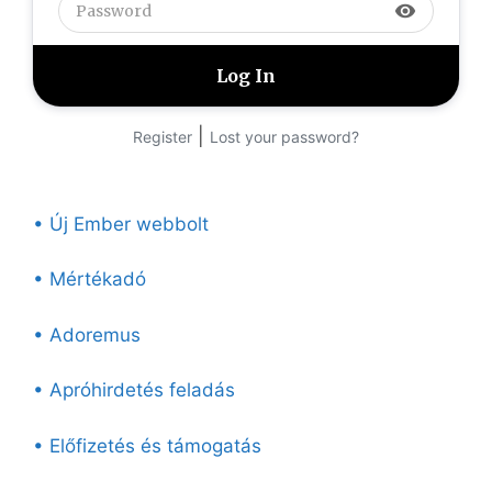
visibility
|
Register
Lost your password?
• Új Ember webbolt
• Mértékadó
• Adoremus
• Apróhirdetés feladás
• Előfizetés és támogatás