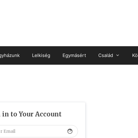
gyházunk
Lelkiség
Egymásért
Család
Kö
 in to Your Account
face