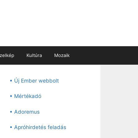
zelkép
Kultúra
Mozaik
• Új Ember webbolt
• Mértékadó
• Adoremus
• Apróhirdetés feladás