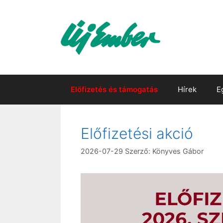
Kilépés
a
tartalomba
Előfizetés és támogatás
Hírek
E
Előfizetési akció
2026-07-29
Szerző:
Könyves Gábor