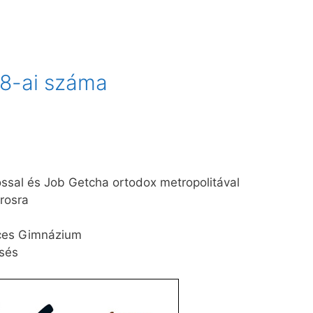
28-ai száma
ssal és Job Getcha ortodox metropolitával
rosra
nces Gimnázium
isés