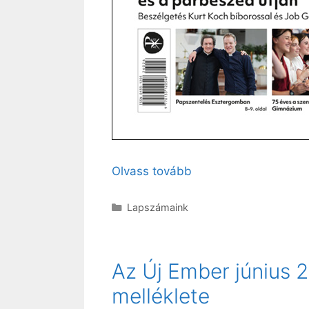
Olvass tovább
Kategória
Lapszámaink
Az Új Ember június 2
melléklete