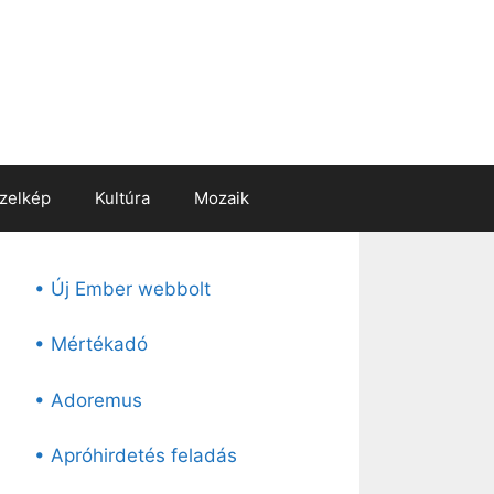
zelkép
Kultúra
Mozaik
• Új Ember webbolt
• Mértékadó
• Adoremus
• Apróhirdetés feladás