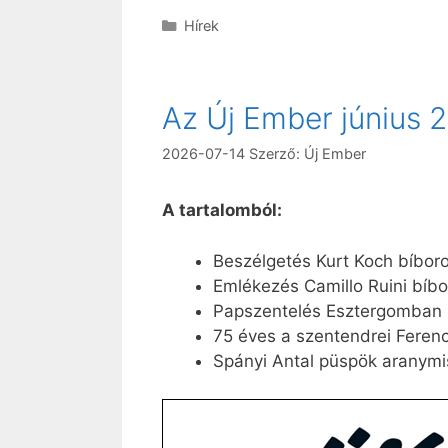
Kategória
Hírek
Az Új Ember június 
2026-07-14
Szerző:
Új Ember
A tartalomból:
Beszélgetés Kurt Koch bíboro
Emlékezés Camillo Ruini bíbo
Papszentelés Esztergomban
75 éves a szentendrei Fere
Spányi Antal püspök aranym