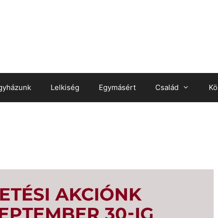
gyházunk
Lelkiség
Egymásért
Család
Kö